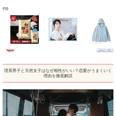
PR
理系男子と天然女子はなぜ相性がいい？恋愛がうまくいく
理由を徹底解説