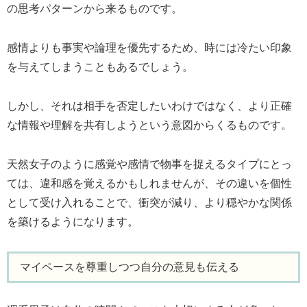
の思考パターンから来るものです。
感情よりも事実や論理を優先するため、時には冷たい印象
を与えてしまうこともあるでしょう。
しかし、それは相手を否定したいわけではなく、より正確
な情報や理解を共有しようという意図からくるものです。
天然女子のように感覚や感情で物事を捉えるタイプにとっ
ては、違和感を覚えるかもしれませんが、その違いを個性
として受け入れることで、衝突が減り、より穏やかな関係
を築けるようになります。
マイペースを尊重しつつ自分の意見も伝える