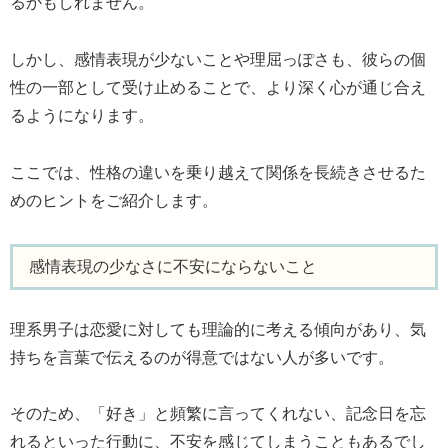
るかもしれません。
しかし、感情表現が少ないことや理屈っぽさも、彼らの個
性の一部として受け止めることで、より深く心が通じ合え
るようになります。
ここでは、性格の違いを乗り越えて関係を長続きさせるた
めのヒントをご紹介します。
感情表現の少なさに不安にならないこと
理系男子は恋愛に対しても理論的に考える傾向があり、気
持ちを言葉で伝えるのが得意ではない人が多いです。
そのため、「好き」と頻繁に言ってくれない、記念日を忘
れるといった行動に、不安を感じてしまうこともあるでし