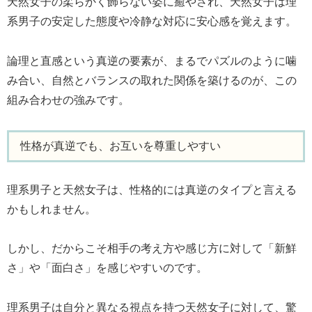
天然女子の柔らかく飾らない姿に癒やされ、天然女子は理
系男子の安定した態度や冷静な対応に安心感を覚えます。
論理と直感という真逆の要素が、まるでパズルのように噛
み合い、自然とバランスの取れた関係を築けるのが、この
組み合わせの強みです。
性格が真逆でも、お互いを尊重しやすい
理系男子と天然女子は、性格的には真逆のタイプと言える
かもしれません。
しかし、だからこそ相手の考え方や感じ方に対して「新鮮
さ」や「面白さ」を感じやすいのです。
理系男子は自分と異なる視点を持つ天然女子に対して、驚