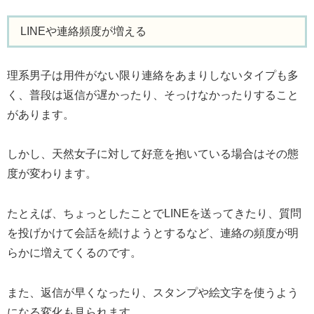
LINEや連絡頻度が増える
理系男子は用件がない限り連絡をあまりしないタイプも多
く、普段は返信が遅かったり、そっけなかったりすること
があります。
しかし、天然女子に対して好意を抱いている場合はその態
度が変わります。
たとえば、ちょっとしたことでLINEを送ってきたり、質問
を投げかけて会話を続けようとするなど、連絡の頻度が明
らかに増えてくるのです。
また、返信が早くなったり、スタンプや絵文字を使うよう
になる変化も見られます。