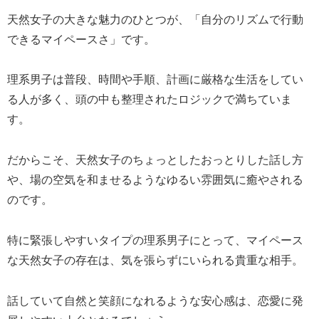
天然女子の大きな魅力のひとつが、「自分のリズムで行動
できるマイペースさ」です。
理系男子は普段、時間や手順、計画に厳格な生活をしてい
る人が多く、頭の中も整理されたロジックで満ちていま
す。
だからこそ、天然女子のちょっとしたおっとりした話し方
や、場の空気を和ませるようなゆるい雰囲気に癒やされる
のです。
特に緊張しやすいタイプの理系男子にとって、マイペース
な天然女子の存在は、気を張らずにいられる貴重な相手。
話していて自然と笑顔になれるような安心感は、恋愛に発