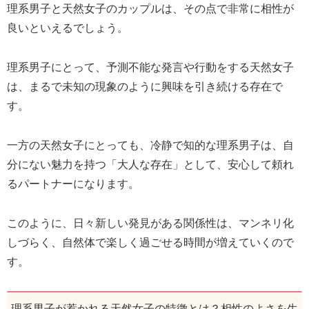
理系男子と天然女子のカップルは、その点で非常に相性が
良いといえるでしょう。
理系男子にとって、予測不能な発言や行動をする天然女子
は、まるで未知の現象のように興味を引き続ける存在で
す。
一方の天然女子にとっても、冷静で知的な理系男子は、自
分にない魅力を持つ「大人な存在」として、安心して頼れ
るパートナーになります。
このように、日々新しい発見がある関係性は、マンネリ化
しづらく、自然体で楽しく過ごせる時間が増えていくので
す。
理系男子が惹かれる天然女子の特徴とは？相性のよさを生