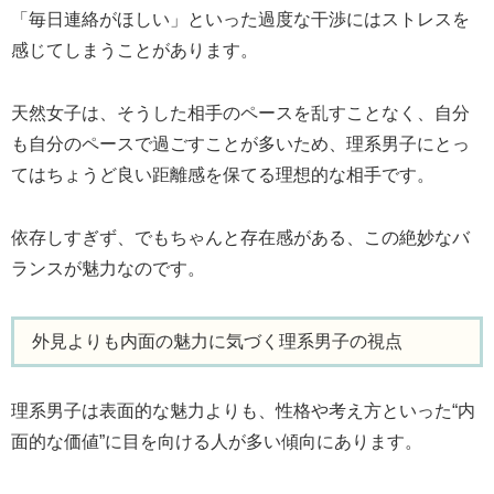
「毎日連絡がほしい」といった過度な干渉にはストレスを
感じてしまうことがあります。
天然女子は、そうした相手のペースを乱すことなく、自分
も自分のペースで過ごすことが多いため、理系男子にとっ
てはちょうど良い距離感を保てる理想的な相手です。
依存しすぎず、でもちゃんと存在感がある、この絶妙なバ
ランスが魅力なのです。
外見よりも内面の魅力に気づく理系男子の視点
理系男子は表面的な魅力よりも、性格や考え方といった“内
面的な価値”に目を向ける人が多い傾向にあります。