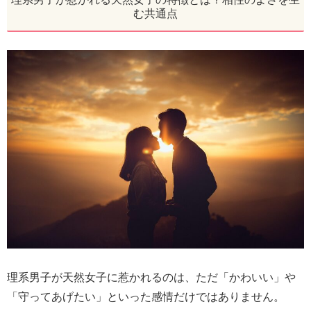
む共通点
理系男子が天然女子に惹かれるのは、ただ「かわいい」や
「守ってあげたい」といった感情だけではありません。