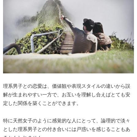
理系男子との恋愛は、価値観や表現スタイルの違いから誤
解が生まれやすい一方で、お互いを理解し合えばとても安
定した関係を築くことができます。
特に天然女子のように感覚的な人にとって、論理的で淡々
とした理系男子との付き合いには戸惑いを感じることもあ