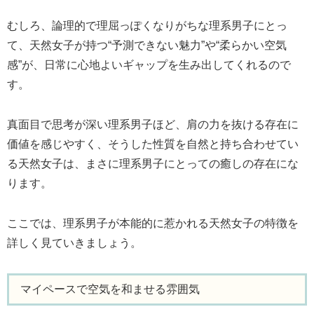
むしろ、論理的で理屈っぽくなりがちな理系男子にとっ
て、天然女子が持つ“予測できない魅力”や“柔らかい空気
感”が、日常に心地よいギャップを生み出してくれるので
す。
真面目で思考が深い理系男子ほど、肩の力を抜ける存在に
価値を感じやすく、そうした性質を自然と持ち合わせてい
る天然女子は、まさに理系男子にとっての癒しの存在にな
ります。
ここでは、理系男子が本能的に惹かれる天然女子の特徴を
詳しく見ていきましょう。
マイペースで空気を和ませる雰囲気