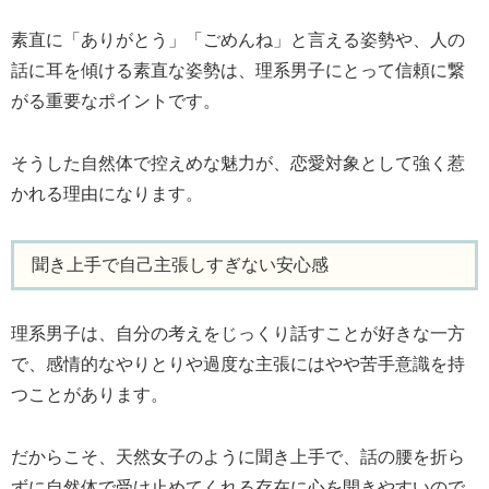
素直に「ありがとう」「ごめんね」と言える姿勢や、人の
話に耳を傾ける素直な姿勢は、理系男子にとって信頼に繋
がる重要なポイントです。
そうした自然体で控えめな魅力が、恋愛対象として強く惹
かれる理由になります。
聞き上手で自己主張しすぎない安心感
理系男子は、自分の考えをじっくり話すことが好きな一方
で、感情的なやりとりや過度な主張にはやや苦手意識を持
つことがあります。
だからこそ、天然女子のように聞き上手で、話の腰を折ら
ずに自然体で受け止めてくれる存在に心を開きやすいので