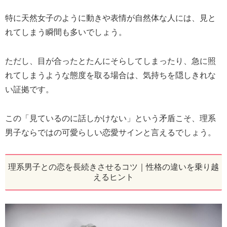
特に天然女子のように動きや表情が自然体な人には、見と
れてしまう瞬間も多いでしょう。
ただし、目が合ったとたんにそらしてしまったり、急に照
れてしまうような態度を取る場合は、気持ちを隠しきれな
い証拠です。
この「見ているのに話しかけない」という矛盾こそ、理系
男子ならではの可愛らしい恋愛サインと言えるでしょう。
理系男子との恋を長続きさせるコツ｜性格の違いを乗り越
えるヒント