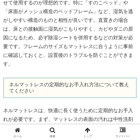
せて使用するのが理想的です。特に「すのこベッド」や
「床面がメッシュ構造のベッドフレーム」など、湿気を逃
がしやすい構造のものと相性が良いです。直置きの場合
は、床との接触面に湿気がこもりやすく、カビやダニの原
因になるため、必ず除湿シートを併用するなどの対策が必
要です。フレームのサイズもマットレスに合うように事前
に確認しておくと、設置後のトラブルを防ぐことができま
す。
ネルマットレスの定期的なお手入れ方法について教え
てください
ネルマットレスは、快適に長く使うために定期的なお手入
れが必要です。まず、マットレスの表面の汚れは中性洗剤
をつけた柔らかい布で軽く拭き取りましょう。また、3〜4
週間に1回程度の陰干しをすることで、湿気やニオイの対策
ホーム
検索
トップ
サイドバー