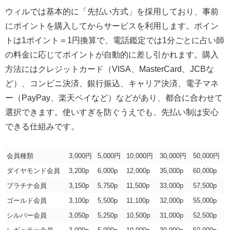
ウィルでは基本的に「先払い方式」を採用しており、事前
にポイントを購入してからサービスを利用します。ポイン
トは1ポイント＝1円換算で、電話鑑定では1分ごとに占い師
の料金に応じてポイントが自動的に差し引かれます。購入
方法にはクレジットカード（VISA、MasterCard、JCBな
ど）、コンビニ決済、銀行振込、キャリア決済、電子マネ
ー（PayPay、楽天ペイなど）などがあり、都合に合わせて
選択できます。使いすぎを防ぐうえでも、先払い制は安心
できる仕組みです。
会員種類
3,000円
5,000円
10,000円
30,000円
50,000円
ダイヤモンド会員
3,200p
6,000p
12,000p
35,000p
60,000p
プラチナ会員
3,150p
5,750p
11,500p
33,000p
57,500p
ゴールド会員
3,100p
5,500p
11,100p
32,000p
55,000p
シルバー会員
3,050p
5,250p
10,500p
31,000p
52,500p