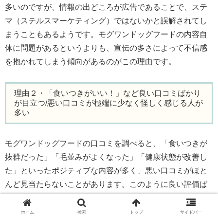
多いのですが、情報の出どころが広告であることで、ステ
マ（ステルスマーケティング）ではないかと誤解されてし
まうこともあるようです。モグワンドッグフードの内容自
体に問題があるというよりも、宣伝の多さによって不信感
を抱かれてしまう傾向があるのがこの理由です。
理由２・「食いつきがいい！」など良い口コミばかり
が目立つ/悪い口コミが極端に少なく怪しく感じる人が
多い
モグワンドッグフードの口コミを調べると、「食いつきが
抜群だった」「毛並みがよくなった」「健康状態が改善し
た」といったポジティブな内容が多く、悪い口コミがほと
んど見当たらないことがあります。このように良い評価ば
かりが目立つと、「本当にそんなに良いの？」「悪い面は
隠しているのでは？」と疑いたくなる人が出てくるのも無
ホーム
検索
トップ
サイドバー