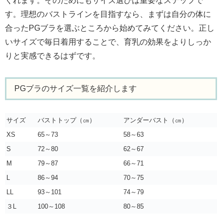
くれます。そのためにもサイズ選びは重要なステップで
す。理想のバストラインを目指すなら、まずは自分の体に
合ったPGブラを選ぶところから始めてみてください。正し
いサイズで毎日着用することで、育乳の効果をよりしっか
りと実感できるはずです。
PGブラのサイズ一覧を紹介します
サイズ
バストトップ（㎝）
アンダーバスト（㎝）
XS
65～73
58～63
S
72～80
62～67
M
79～87
66～71
L
86～94
70～75
LL
93～101
74～79
３L
100～108
80～85