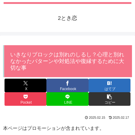
2とき恋
いきなりブロックは別れのしるし？心理と別れ
なかったパターンや対処法や復縁するために大
切な事
X
Facebook
はてブ
Pocket
LINE
コピー
2025.02.15
2025.02.17
本ページはプロモーションが含まれています。