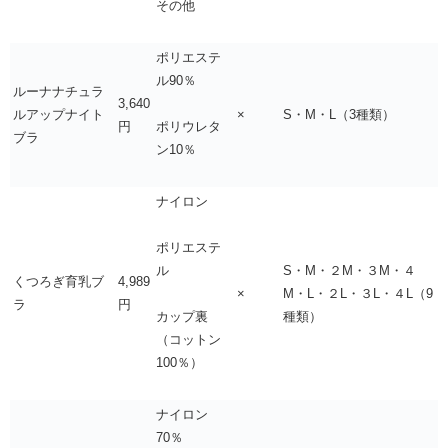
その他
ポリエステ
ル90％
ルーナナチュラ
3,640
ルアップナイト
×
S・M・L（3種類）
円
ポリウレタ
ブラ
ン10％
ナイロン
ポリエステ
S・M・２M・３M・４
ル
くつろぎ育乳ブ
4,989
×
M・L・２L・３L・４L（9
ラ
円
種類）
カップ裏
（コットン
100％）
ナイロン
70％