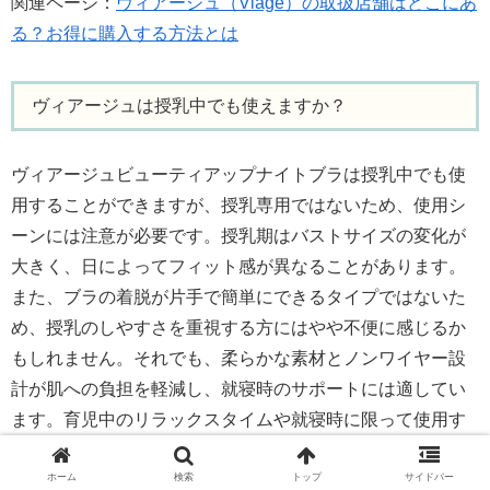
関連ページ：
ヴィアージュ（Viage）の取扱店舗はどこにあ
る？お得に購入する方法とは
ヴィアージュは授乳中でも使えますか？
ヴィアージュビューティアップナイトブラは授乳中でも使
用することができますが、授乳専用ではないため、使用シ
ーンには注意が必要です。授乳期はバストサイズの変化が
大きく、日によってフィット感が異なることがあります。
また、ブラの着脱が片手で簡単にできるタイプではないた
め、授乳のしやすさを重視する方にはやや不便に感じるか
もしれません。それでも、柔らかな素材とノンワイヤー設
計が肌への負担を軽減し、就寝時のサポートには適してい
ます。育児中のリラックスタイムや就寝時に限って使用す
るなど、シーンを選んで取り入れると快適に使えるでしょ
う。必要に応じて、助産師や医師に相談しながら利用する
ホーム
検索
トップ
サイドバー