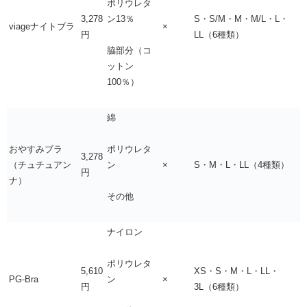
ポリウレタ
3,278
S・S/M・M・M/L・L・
ン13％
viageナイトブラ
×
円
LL（6種類）
脇部分（コ
ットン
100％）
綿
おやすみブラ
ポリウレタ
3,278
（チュチュアン
×
S・M・L・LL（4種類）
ン
円
ナ）
その他
ナイロン
ポリウレタ
5,610
XS・S・M・L・LL・
PG-Bra
×
ン
円
3L（6種類）