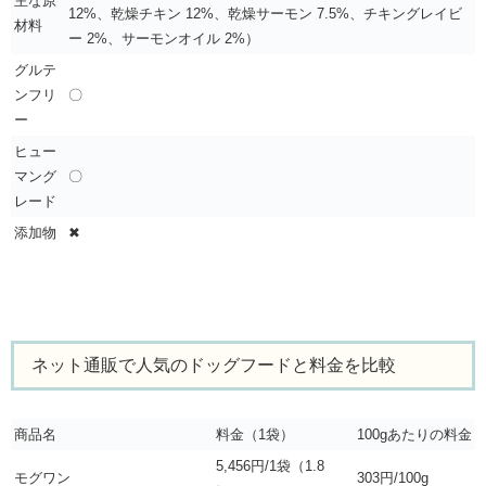
主な原
12%、乾燥チキン 12%、乾燥サーモン 7.5%、チキングレイビ
材料
ー 2%、サーモンオイル 2%）
グルテ
ンフリ
〇
ー
ヒュー
マング
〇
レード
添加物
✖
ネット通販で人気のドッグフードと料金を比較
商品名
料金（1袋）
100gあたりの料金
5,456円/1袋（1.8
モグワン
303円/100g