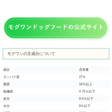
モグワンの主成分について
成分
含有量
タンパク質
27％
脂質
10％以上
粗繊維
4.75％以下
灰分
9.5％以下
水分
9％以下