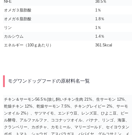
NFE
38.5％
オメガ３脂肪酸
1％
オメガ６脂肪酸
1.8％
リン
1％
カルシウム
1.4％
エネルギー（100ｇあたり）
361.5kcal
モグワンドッグフードの原材料名一覧
チキン＆サーモン56.5％(放し飼いチキン生肉 21%、生サーモン 12%、
乾燥チキン 12%、乾燥サーモン 7.5%、チキングレイビー 2%、サーモ
ンオイル 2%）、サツマイモ、エンドウ豆、レンズ豆、ひよこ豆、ビー
ル酵母、アルファルファ、ココナッツオイル、バナナ、リンゴ、海藻、
クランベリー、カボチャ、カモミール、マリーゴールド、セイヨウタン
ポポ、トマト、ショウガ、アスパラガス、パパイヤ、グルコサミン、メ