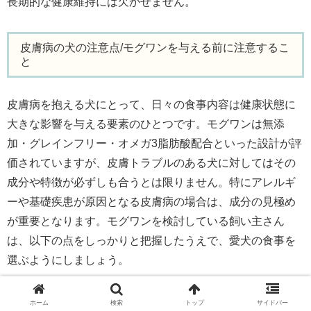
長期的な健康維持には欠かせません。
皮膚病の犬の注意点/モグワンを与える前に注意するこ
と
皮膚病を抱える犬にとって、日々の食事内容は健康状態に
大きな影響を与える要素のひとつです。モグワンは無添
加・グレインフリー・オメガ3脂肪酸配合といった設計が評
価されていますが、皮膚トラブルのある犬に対してはその
成分や特徴が必ずしも合うとは限りません。特にアレルギ
ーや基礎疾患が原因となる皮膚病の場合は、成分の見極め
が重要となります。モグワンを検討している飼い主さん
は、以下の点をしっかりと把握したうえで、愛犬の食事を
選ぶようにしましょう。
注意点１・皮膚病の原因（アレルギー、感染症、ホルモ
ホーム
検索
トップ
サイドバー