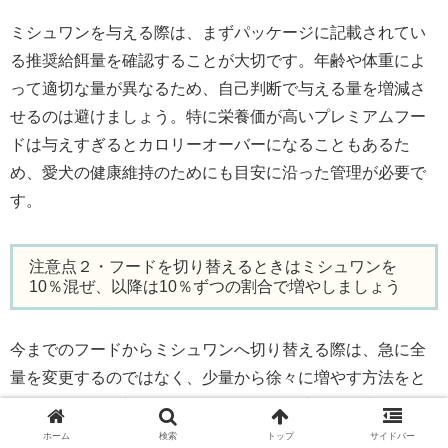
ミシュワンを与える際は、まずパッケージに記載されてい
る推奨給餌量を確認することが大切です。年齢や体重によ
って適切な量が異なるため、自己判断で与える量を増減さ
せるのは避けましょう。特に栄養価が高いプレミアムフー
ドは与えすぎるとカロリーオーバーになることもあるた
め、愛犬の健康維持のためにも目安に沿った管理が必要で
す。
注意点２・フードを切り替えるときはミシュワンを
10％混ぜ、以降は10％ずつの割合で増やしましょう
今までのフードからミシュワンへ切り替える際は、急に全
量を変更するのではなく、少量から徐々に増やす方法をと
りましょう。最初はミシュワンを10％程度混ぜて与え、体
調に問題がなければ日ごとに10％ずつ増やしていきます。
ホーム
検索
トップ
サイドバー