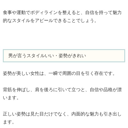
食事や運動でボディラインを整えると、自信を持って魅力
的なスタイルをアピールできることでしょう。
男が言うスタイルいい・姿勢がきれい
姿勢が美しい女性は、一瞬で周囲の目を引く存在です。
背筋を伸ばし、肩を後ろに引いて立つと、自信や品格が漂
います。
正しい姿勢は見た目だけでなく、内面的な魅力も引き出し
ます。