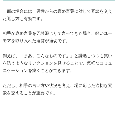
一部の場合には、男性からの褒め言葉に対して冗談を交え
た返し方も有効です。
相手が褒め言葉を冗談混じりで言ってきた場合、軽いユー
モアを取り入れた返答が適切です。
例えば、「まあ、こんなものですよ」と謙遜しつつも笑い
を誘うようなリアクションを見せることで、気軽なコミュ
ニケーションを築くことができます。
ただし、相手の言い方や状況を考え、場に応じた適切な冗
談を交えることが重要です。