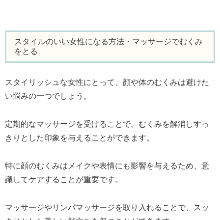
スタイルのいい女性になる方法・マッサージでむくみ
をとる
スタイリッシュな女性にとって、顔や体のむくみは避けた
い悩みの一つでしょう。
定期的なマッサージを受けることで、むくみを解消しすっ
きりとした印象を与えることができます。
特に顔のむくみはメイクや表情にも影響を与えるため、意
識してケアすることが重要です。
マッサージやリンパマッサージを取り入れることで、スッ