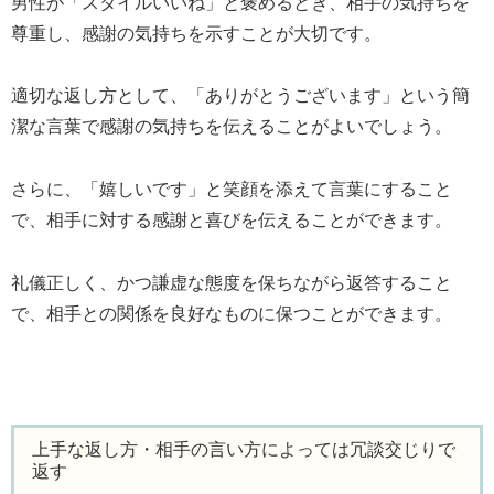
男性が「スタイルいいね」と褒めるとき、相手の気持ちを
尊重し、感謝の気持ちを示すことが大切です。
適切な返し方として、「ありがとうございます」という簡
潔な言葉で感謝の気持ちを伝えることがよいでしょう。
さらに、「嬉しいです」と笑顔を添えて言葉にすること
で、相手に対する感謝と喜びを伝えることができます。
礼儀正しく、かつ謙虚な態度を保ちながら返答すること
で、相手との関係を良好なものに保つことができます。
上手な返し方・相手の言い方によっては冗談交じりで
返す