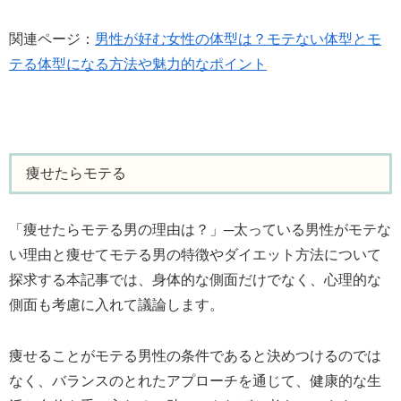
関連ページ：
男性が好む女性の体型は？モテない体型とモ
テる体型になる方法や魅力的なポイント
痩せたらモテる
「痩せたらモテる男の理由は？」─太っている男性がモテな
い理由と痩せてモテる男の特徴やダイエット方法について
探求する本記事では、身体的な側面だけでなく、心理的な
側面も考慮に入れて議論します。
痩せることがモテる男性の条件であると決めつけるのでは
なく、バランスのとれたアプローチを通じて、健康的な生