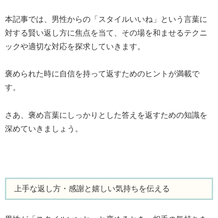
本記事では、男性からの「スタイルいいね」という言葉に
対する賢い返し方に焦点を当て、その場を和ませるテクニ
ックや適切な対応を探求していきます。
褒められた時に自信を持って返すためのヒントが満載で
す。
さあ、褒め言葉にしっかりとした答えを返すための知識を
深めていきましょう。
上手な返し方・感謝と嬉しい気持ちを伝える