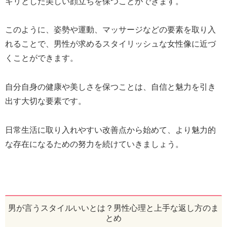
キリとした美しい顔立ちを保つことができます。
このように、姿勢や運動、マッサージなどの要素を取り入
れることで、男性が求めるスタイリッシュな女性像に近づ
くことができます。
自分自身の健康や美しさを保つことは、自信と魅力を引き
出す大切な要素です。
日常生活に取り入れやすい改善点から始めて、より魅力的
な存在になるための努力を続けていきましょう。
男が言うスタイルいいとは？男性心理と上手な返し方のま
とめ