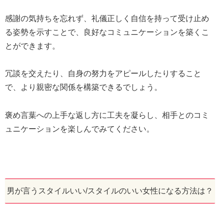
感謝の気持ちを忘れず、礼儀正しく自信を持って受け止め
る姿勢を示すことで、良好なコミュニケーションを築くこ
とができます。
冗談を交えたり、自身の努力をアピールしたりすること
で、より親密な関係を構築できるでしょう。
褒め言葉への上手な返し方に工夫を凝らし、相手とのコミ
ュニケーションを楽しんでみてください。
男が言うスタイルいい/スタイルのいい女性になる方法は？