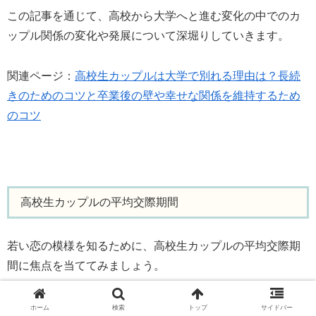
この記事を通じて、高校から大学へと進む変化の中でのカ
ップル関係の変化や発展について深堀りしていきます。
関連ページ：
高校生カップルは大学で別れる理由は？長続
きのためのコツと卒業後の壁や幸せな関係を維持するため
のコツ
高校生カップルの平均交際期間
若い恋の模様を知るために、高校生カップルの平均交際期
間に焦点を当ててみましょう。
そもそも、高校生時代のカップルはどのくらいの期間を共
ホーム
検索
トップ
サイドバー