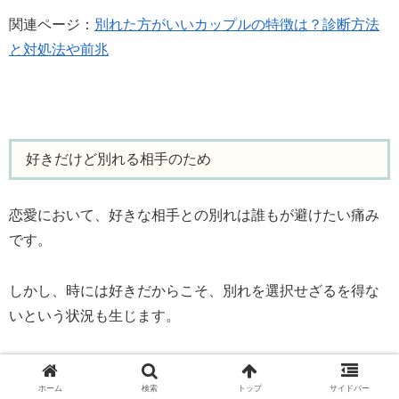
関連ページ：
別れた方がいいカップルの特徴は？診断方法
と対処法や前兆
好きだけど別れる相手のため
恋愛において、好きな相手との別れは誰もが避けたい痛み
です。
しかし、時には好きだからこそ、別れを選択せざるを得な
いという状況も生じます。
この記事では、好きだけど別れる相手のために起こる原因
や、男性心理、そして適切な決断方法について探求しま
ホーム
検索
トップ
サイドバー